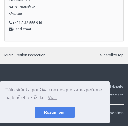
Drobného 25A
84101 Bratislava
Slovakia
+421 2 32 555 946
Send email
Micro-Epsilon Inspection
scroll to top
Micro-Epsilon Inspection
Legal details
Táto stránka používa cookies pre zabezpečenie
Data privacy statement
najlepšieho zážitku.
Viac
Rozumiem!
© 2018, Micro-Epsilon Inspection
Follow us at